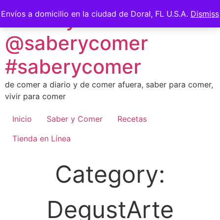
Skip
Saber y Comer -
Envíos a domicilio en la ciudad de Doral, FL U.S.A.
Dismiss
to
content
@saberycomer
#saberycomer
de comer a diario y de comer afuera, saber para comer,
vivir para comer
Inicio
Saber y Comer
Recetas
Tienda en Línea
Category:
DegustArte