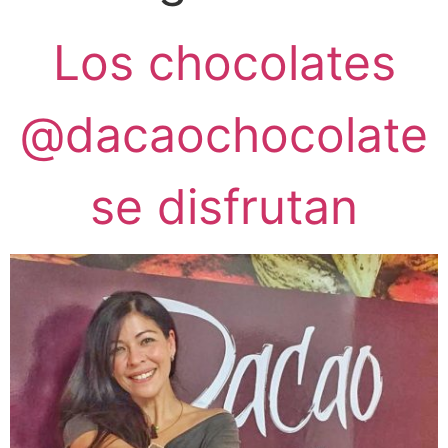
Los chocolates
@dacaochocolate
se disfrutan