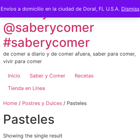
Skip
Saber y Comer -
Envíos a domicilio en la ciudad de Doral, FL U.S.A.
Dismiss
to
content
@saberycomer
#saberycomer
de comer a diario y de comer afuera, saber para comer,
vivir para comer
Inicio
Saber y Comer
Recetas
Tienda en Línea
Home
/
Postres y Dulces
/ Pasteles
Pasteles
Showing the single result