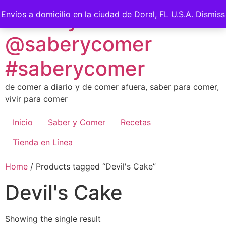
Skip
Saber y Comer -
Envíos a domicilio en la ciudad de Doral, FL U.S.A.
Dismiss
to
content
@saberycomer
#saberycomer
de comer a diario y de comer afuera, saber para comer,
vivir para comer
Inicio
Saber y Comer
Recetas
Tienda en Línea
Home
/ Products tagged “Devil's Cake”
Devil's Cake
Showing the single result