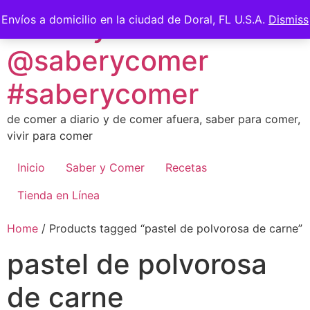
Skip
Saber y Comer -
Envíos a domicilio en la ciudad de Doral, FL U.S.A.
Dismiss
to
content
@saberycomer
#saberycomer
de comer a diario y de comer afuera, saber para comer,
vivir para comer
Inicio
Saber y Comer
Recetas
Tienda en Línea
Home
/ Products tagged “pastel de polvorosa de carne”
pastel de polvorosa
de carne