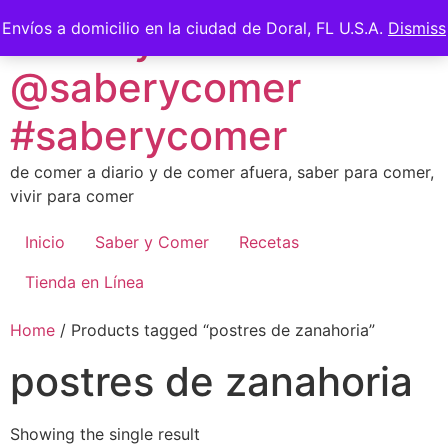
Skip
Saber y Comer -
Envíos a domicilio en la ciudad de Doral, FL U.S.A.
Dismiss
to
content
@saberycomer
#saberycomer
de comer a diario y de comer afuera, saber para comer,
vivir para comer
Inicio
Saber y Comer
Recetas
Tienda en Línea
Home
/ Products tagged “postres de zanahoria”
postres de zanahoria
Showing the single result