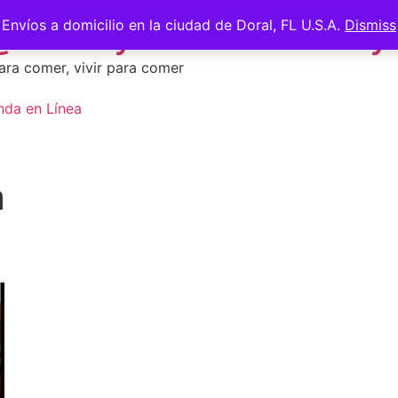
 @saberycomer #saber
Envíos a domicilio en la ciudad de Doral, FL U.S.A.
Dismiss
ara comer, vivir para comer
nda en Línea
a