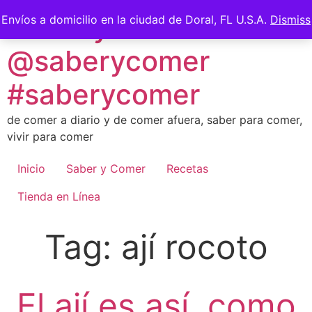
Skip
Saber y Comer -
Envíos a domicilio en la ciudad de Doral, FL U.S.A.
Dismiss
to
content
@saberycomer
#saberycomer
de comer a diario y de comer afuera, saber para comer,
vivir para comer
Inicio
Saber y Comer
Recetas
Tienda en Línea
Tag:
ají rocoto
El ají es así, como