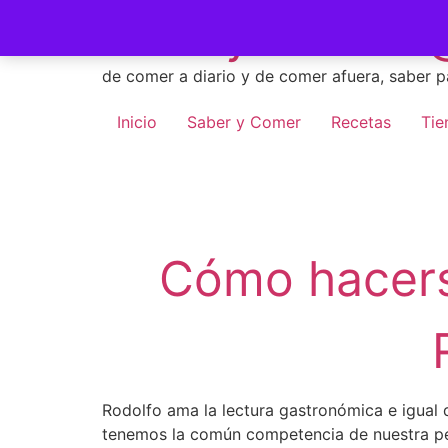
Skip
Saber y Comer -
to
content
de comer a diario y de comer afuera, saber p
Inicio
Saber y Comer
Recetas
Tie
Cómo hacers
Rodolfo ama la lectura gastronómica e igual q
tenemos la común competencia de nuestra perm