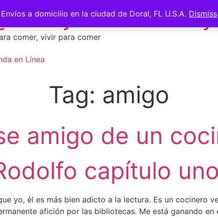
 @saberycomer #saber
Envíos a domicilio en la ciudad de Doral, FL U.S.A.
Dismiss
ara comer, vivir para comer
nda en Línea
Tag:
amigo
e amigo de un cocin
Rodolfo capítulo uno
ue yo, él es más bien adicto a la lectura. Es un cocinero v
anente afición por las bibliotecas. Me está ganando en es