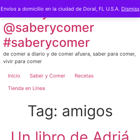
Skip
Saber y Comer -
Envíos a domicilio en la ciudad de Doral, FL U.S.A.
Dismiss
to
content
@saberycomer
#saberycomer
de comer a diario y de comer afuera, saber para comer,
vivir para comer
Inicio
Saber y Comer
Recetas
Tienda en Línea
Tag:
amigos
Un libro de Adriá