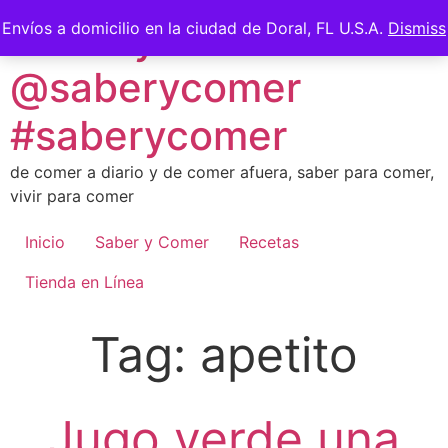
Skip
Saber y Comer -
Envíos a domicilio en la ciudad de Doral, FL U.S.A.
Dismiss
to
content
@saberycomer
#saberycomer
de comer a diario y de comer afuera, saber para comer,
vivir para comer
Inicio
Saber y Comer
Recetas
Tienda en Línea
Tag:
apetito
Jugo verde una