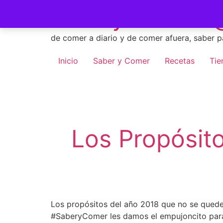
Skip
Saber y Comer -
to
content
de comer a diario y de comer afuera, saber p
Inicio
Saber y Comer
Recetas
Tie
Los Propósit
Los propósitos del año 2018 que no se queden
#SaberyComer les damos el empujoncito para fi