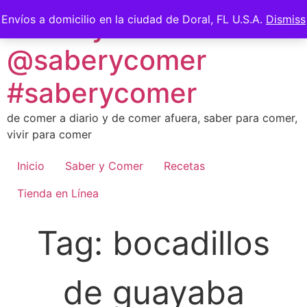
Skip
Saber y Comer -
Envíos a domicilio en la ciudad de Doral, FL U.S.A.
Dismiss
to
content
@saberycomer
#saberycomer
de comer a diario y de comer afuera, saber para comer,
vivir para comer
Inicio
Saber y Comer
Recetas
Tienda en Línea
Tag:
bocadillos
de guayaba