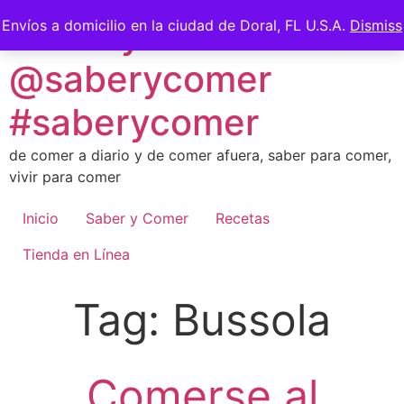
Skip
Saber y Comer -
Envíos a domicilio en la ciudad de Doral, FL U.S.A.
Dismiss
to
content
@saberycomer
#saberycomer
de comer a diario y de comer afuera, saber para comer,
vivir para comer
Inicio
Saber y Comer
Recetas
Tienda en Línea
Tag:
Bussola
Comerse al