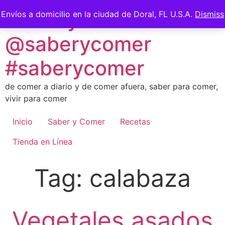
Skip
Saber y Comer -
Envíos a domicilio en la ciudad de Doral, FL U.S.A.
Dismiss
to
content
@saberycomer
#saberycomer
de comer a diario y de comer afuera, saber para comer,
vivir para comer
Inicio
Saber y Comer
Recetas
Tienda en Línea
Tag:
calabaza
Vegetales asados