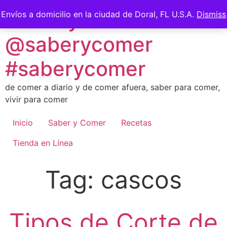
Skip
Saber y Comer -
Envíos a domicilio en la ciudad de Doral, FL U.S.A.
Dismiss
to
content
@saberycomer
#saberycomer
de comer a diario y de comer afuera, saber para comer,
vivir para comer
Inicio
Saber y Comer
Recetas
Tienda en Línea
Tag:
cascos
Tipos de Corte de