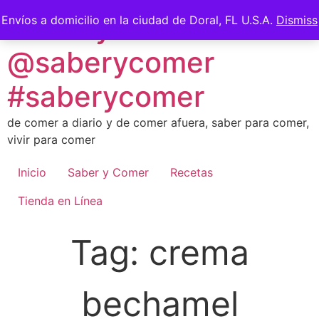
Skip
Saber y Comer -
Envíos a domicilio en la ciudad de Doral, FL U.S.A.
Dismiss
to
content
@saberycomer
#saberycomer
de comer a diario y de comer afuera, saber para comer,
vivir para comer
Inicio
Saber y Comer
Recetas
Tienda en Línea
Tag:
crema
bechamel