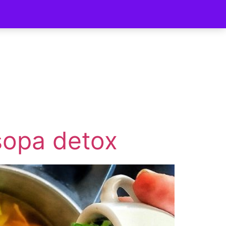
ycomer
sopa detox