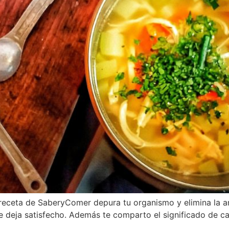
receta de SaberyComer depura tu organismo y elimina la a
 deja satisfecho. Además te comparto el significado de ca