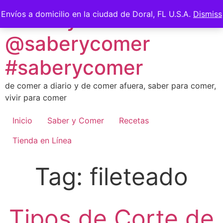
Skip
Saber y Comer -
Envíos a domicilio en la ciudad de Doral, FL U.S.A.
Dismiss
to
content
@saberycomer
#saberycomer
de comer a diario y de comer afuera, saber para comer,
vivir para comer
Inicio
Saber y Comer
Recetas
Tienda en Línea
Tag:
fileteado
Tipos de Corte de