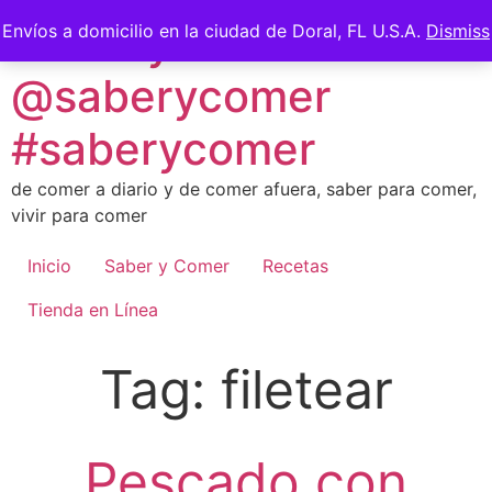
Skip
Saber y Comer -
Envíos a domicilio en la ciudad de Doral, FL U.S.A.
Dismiss
to
content
@saberycomer
#saberycomer
de comer a diario y de comer afuera, saber para comer,
vivir para comer
Inicio
Saber y Comer
Recetas
Tienda en Línea
Tag:
filetear
Pescado con