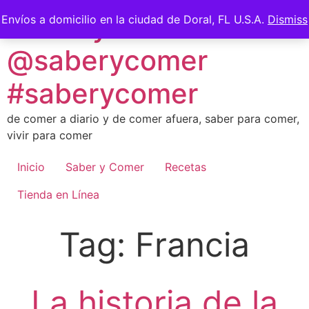
Skip
Saber y Comer -
Envíos a domicilio en la ciudad de Doral, FL U.S.A.
Dismiss
to
content
@saberycomer
#saberycomer
de comer a diario y de comer afuera, saber para comer,
vivir para comer
Inicio
Saber y Comer
Recetas
Tienda en Línea
Tag:
Francia
La historia de la