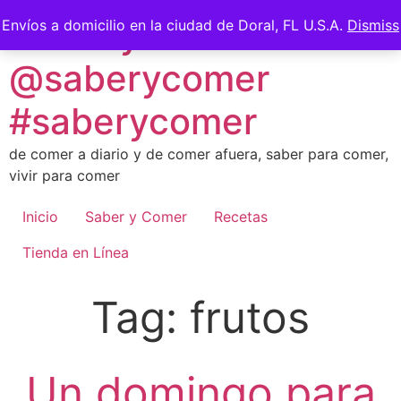
Skip
Saber y Comer -
Envíos a domicilio en la ciudad de Doral, FL U.S.A.
Dismiss
to
content
@saberycomer
#saberycomer
de comer a diario y de comer afuera, saber para comer,
vivir para comer
Inicio
Saber y Comer
Recetas
Tienda en Línea
Tag:
frutos
Un domingo para