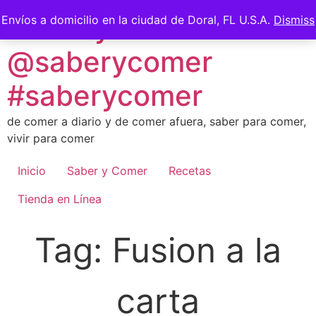
Skip
Saber y Comer -
Envíos a domicilio en la ciudad de Doral, FL U.S.A.
Dismiss
to
content
@saberycomer
#saberycomer
de comer a diario y de comer afuera, saber para comer,
vivir para comer
Inicio
Saber y Comer
Recetas
Tienda en Línea
Tag:
Fusion a la
carta