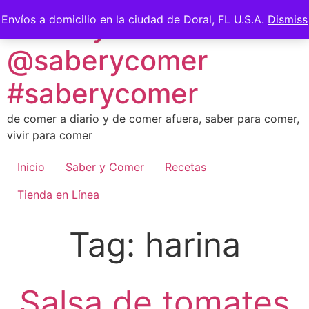
Skip
Saber y Comer -
Envíos a domicilio en la ciudad de Doral, FL U.S.A.
Dismiss
to
content
@saberycomer
#saberycomer
de comer a diario y de comer afuera, saber para comer,
vivir para comer
Inicio
Saber y Comer
Recetas
Tienda en Línea
Tag:
harina
Salsa de tomates