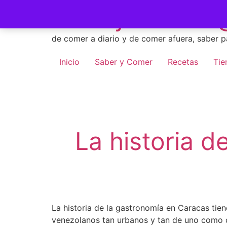
Skip
Saber y Comer -
to
content
de comer a diario y de comer afuera, saber p
Inicio
Saber y Comer
Recetas
Tie
La historia d
La historia de la gastronomía en Caracas tie
venezolanos tan urbanos y tan de uno como 