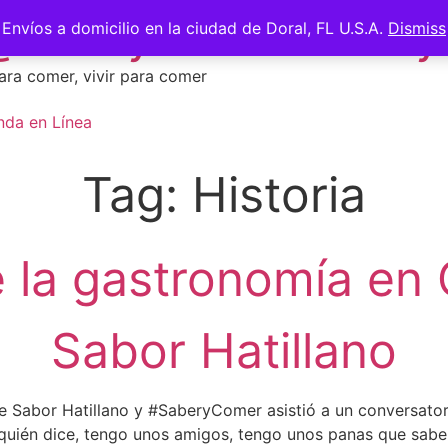
 @saberycomer #saber
Envíos a domicilio en la ciudad de Doral, FL U.S.A.
Dismiss
ara comer, vivir para comer
nda en Línea
Tag:
Historia
e la gastronomía en
Sabor Hatillano
ne Sabor Hatillano y #SaberyComer asistió a un conversator
quién dice, tengo unos amigos, tengo unos panas que sabe