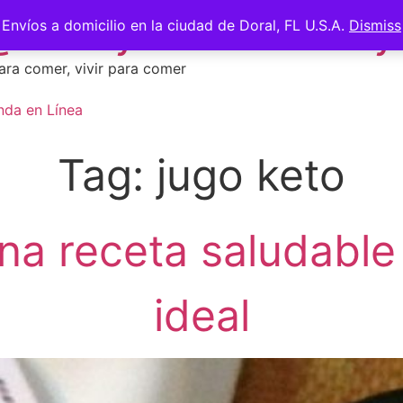
 @saberycomer #saber
Envíos a domicilio en la ciudad de Doral, FL U.S.A.
Dismiss
ara comer, vivir para comer
nda en Línea
Tag:
jugo keto
na receta saludable
ideal