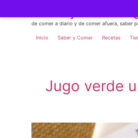
Skip
Saber y Comer -
to
content
de comer a diario y de comer afuera, saber p
Inicio
Saber y Comer
Recetas
Tie
Jugo verde u