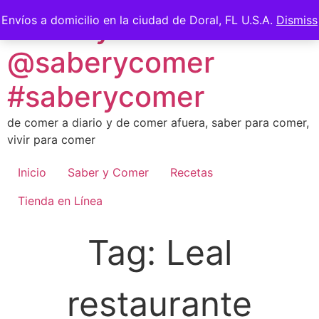
Skip
Saber y Comer -
Envíos a domicilio en la ciudad de Doral, FL U.S.A.
Dismiss
to
content
@saberycomer
#saberycomer
de comer a diario y de comer afuera, saber para comer,
vivir para comer
Inicio
Saber y Comer
Recetas
Tienda en Línea
Tag:
Leal
restaurante