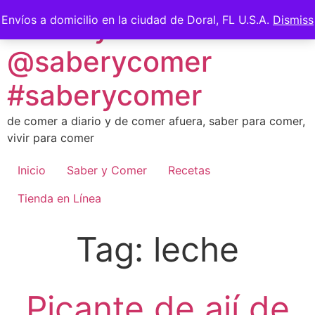
Skip
Saber y Comer -
Envíos a domicilio en la ciudad de Doral, FL U.S.A.
Dismiss
to
content
@saberycomer
#saberycomer
de comer a diario y de comer afuera, saber para comer,
vivir para comer
Inicio
Saber y Comer
Recetas
Tienda en Línea
Tag:
leche
Picante de ají de