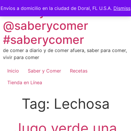
Skip
Saber y Comer -
Envíos a domicilio en la ciudad de Doral, FL U.S.A.
Dismiss
to
content
@saberycomer
#saberycomer
de comer a diario y de comer afuera, saber para comer,
vivir para comer
Inicio
Saber y Comer
Recetas
Tienda en Línea
Tag:
Lechosa
Jugo verde una