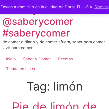
Skip
Saber y Comer -
Envíos a domicilio en la ciudad de Doral, FL U.S.A.
Dismiss
to
content
@saberycomer
#saberycomer
de comer a diario y de comer afuera, saber para comer,
vivir para comer
Inicio
Saber y Comer
Recetas
Tienda en Línea
Tag:
limón
Pie de limón de