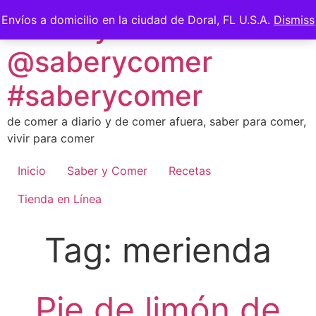
Skip
Saber y Comer -
Envíos a domicilio en la ciudad de Doral, FL U.S.A.
Dismiss
to
content
@saberycomer
#saberycomer
de comer a diario y de comer afuera, saber para comer,
vivir para comer
Inicio
Saber y Comer
Recetas
Tienda en Línea
Tag:
merienda
Pie de limón de