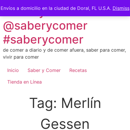
Skip
Saber y Comer -
Envíos a domicilio en la ciudad de Doral, FL U.S.A.
Dismiss
to
content
@saberycomer
#saberycomer
de comer a diario y de comer afuera, saber para comer,
vivir para comer
Inicio
Saber y Comer
Recetas
Tienda en Línea
Tag:
Merlín
Gessen