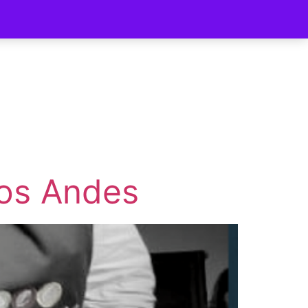
ycomer
Los Andes