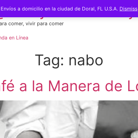
 @saberycomer #saber
Envíos a domicilio en la ciudad de Doral, FL U.S.A.
Dismiss
ara comer, vivir para comer
nda en Línea
Tag:
nabo
afé a la Manera de 