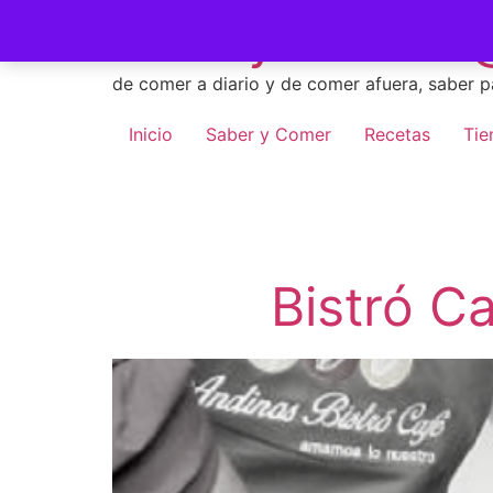
Skip
Saber y Comer -
to
content
de comer a diario y de comer afuera, saber p
Inicio
Saber y Comer
Recetas
Tie
Bistró C