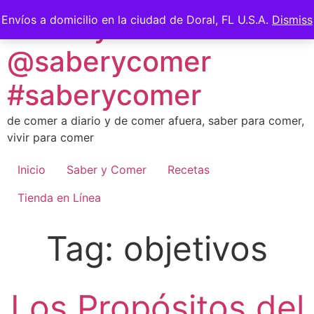
Skip
Saber y Comer -
Envíos a domicilio en la ciudad de Doral, FL U.S.A.
Dismiss
to
content
@saberycomer
#saberycomer
de comer a diario y de comer afuera, saber para comer,
vivir para comer
Inicio
Saber y Comer
Recetas
Tienda en Línea
Tag:
objetivos
Los Propósitos del