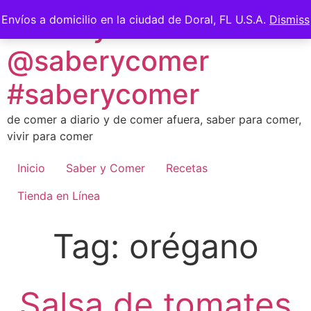
Skip
Saber y Comer -
Envíos a domicilio en la ciudad de Doral, FL U.S.A.
Dismiss
to
content
@saberycomer
#saberycomer
de comer a diario y de comer afuera, saber para comer,
vivir para comer
Inicio
Saber y Comer
Recetas
Tienda en Línea
Tag:
orégano
Salsa de tomates