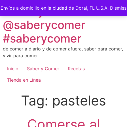
Skip
Saber y Comer -
Envíos a domicilio en la ciudad de Doral, FL U.S.A.
Dismiss
to
content
@saberycomer
#saberycomer
de comer a diario y de comer afuera, saber para comer,
vivir para comer
Inicio
Saber y Comer
Recetas
Tienda en Línea
Tag:
pasteles
Comerse al