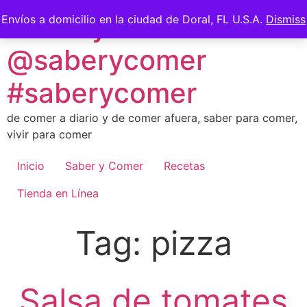
Skip
Saber y Comer -
Envíos a domicilio en la ciudad de Doral, FL U.S.A.
Dismiss
to
content
@saberycomer
#saberycomer
de comer a diario y de comer afuera, saber para comer,
vivir para comer
Inicio
Saber y Comer
Recetas
Tienda en Línea
Tag:
pizza
Salsa de tomates