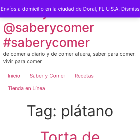
Skip
Saber y Comer -
Envíos a domicilio en la ciudad de Doral, FL U.S.A.
Dismiss
to
content
@saberycomer
#saberycomer
de comer a diario y de comer afuera, saber para comer,
vivir para comer
Inicio
Saber y Comer
Recetas
Tienda en Línea
Tag:
plátano
Torta de