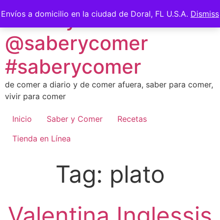
Skip
Saber y Comer -
Envíos a domicilio en la ciudad de Doral, FL U.S.A.
Dismiss
to
content
@saberycomer
#saberycomer
de comer a diario y de comer afuera, saber para comer,
vivir para comer
Inicio
Saber y Comer
Recetas
Tienda en Línea
Tag:
plato
Valentina Inglessis