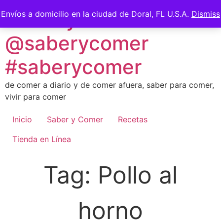
Skip
Saber y Comer -
Envíos a domicilio en la ciudad de Doral, FL U.S.A.
Dismiss
to
content
@saberycomer
#saberycomer
de comer a diario y de comer afuera, saber para comer,
vivir para comer
Inicio
Saber y Comer
Recetas
Tienda en Línea
Tag:
Pollo al
horno