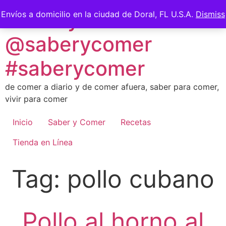
Skip
Saber y Comer -
Envíos a domicilio en la ciudad de Doral, FL U.S.A.
Dismiss
to
content
@saberycomer
#saberycomer
de comer a diario y de comer afuera, saber para comer,
vivir para comer
Inicio
Saber y Comer
Recetas
Tienda en Línea
Tag:
pollo cubano
Pollo al horno al