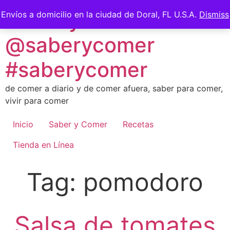
Skip
Saber y Comer -
Envíos a domicilio en la ciudad de Doral, FL U.S.A.
Dismiss
to
content
@saberycomer
#saberycomer
de comer a diario y de comer afuera, saber para comer,
vivir para comer
Inicio
Saber y Comer
Recetas
Tienda en Línea
Tag:
pomodoro
Salsa de tomates