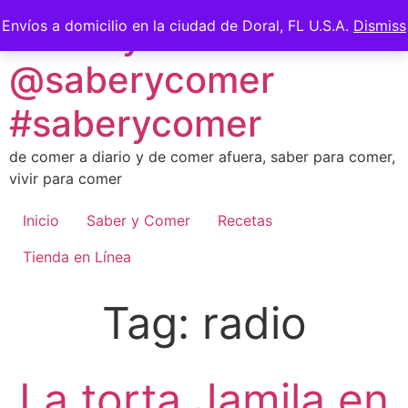
Skip
Saber y Comer -
Envíos a domicilio en la ciudad de Doral, FL U.S.A.
Dismiss
to
content
@saberycomer
#saberycomer
de comer a diario y de comer afuera, saber para comer,
vivir para comer
Inicio
Saber y Comer
Recetas
Tienda en Línea
Tag:
radio
La torta Jamila en