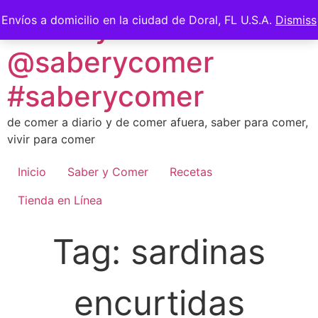
Skip
Saber y Comer -
Envíos a domicilio en la ciudad de Doral, FL U.S.A.
Dismiss
to
content
@saberycomer
#saberycomer
de comer a diario y de comer afuera, saber para comer,
vivir para comer
Inicio
Saber y Comer
Recetas
Tienda en Línea
Tag:
sardinas
encurtidas