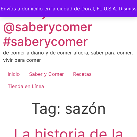
Skip
Saber y Comer -
Envíos a domicilio en la ciudad de Doral, FL U.S.A.
Dismiss
to
content
@saberycomer
#saberycomer
de comer a diario y de comer afuera, saber para comer,
vivir para comer
Inicio
Saber y Comer
Recetas
Tienda en Línea
Tag:
sazón
La historia de la