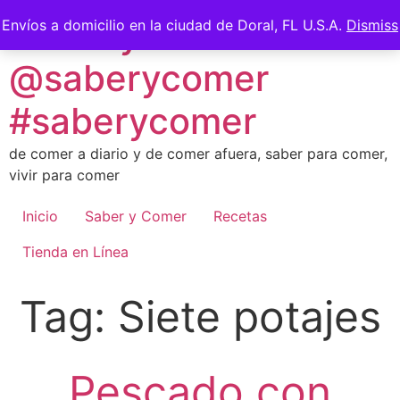
Skip
Saber y Comer -
Envíos a domicilio en la ciudad de Doral, FL U.S.A.
Dismiss
to
content
@saberycomer
#saberycomer
de comer a diario y de comer afuera, saber para comer,
vivir para comer
Inicio
Saber y Comer
Recetas
Tienda en Línea
Tag:
Siete potajes
Pescado con