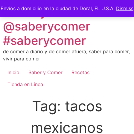
Skip
Saber y Comer -
Envíos a domicilio en la ciudad de Doral, FL U.S.A.
Dismiss
to
content
@saberycomer
#saberycomer
de comer a diario y de comer afuera, saber para comer,
vivir para comer
Inicio
Saber y Comer
Recetas
Tienda en Línea
Tag:
tacos
mexicanos