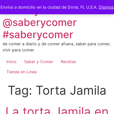
Skip
Saber y Comer -
Envíos a domicilio en la ciudad de Doral, FL U.S.A.
Dismiss
to
content
@saberycomer
#saberycomer
de comer a diario y de comer afuera, saber para comer,
vivir para comer
Inicio
Saber y Comer
Recetas
Tienda en Línea
Tag:
Torta Jamila
La torta Jamila en