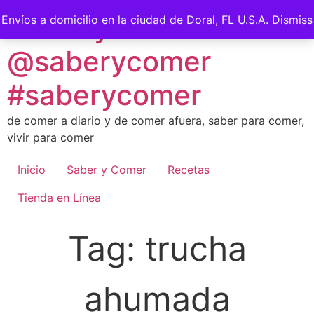
Skip
Saber y Comer -
Envíos a domicilio en la ciudad de Doral, FL U.S.A.
Dismiss
to
content
@saberycomer
#saberycomer
de comer a diario y de comer afuera, saber para comer,
vivir para comer
Inicio
Saber y Comer
Recetas
Tienda en Línea
Tag:
trucha
ahumada