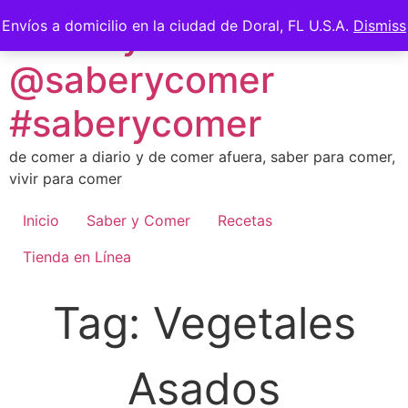
Skip
Saber y Comer -
Envíos a domicilio en la ciudad de Doral, FL U.S.A.
Dismiss
to
content
@saberycomer
#saberycomer
de comer a diario y de comer afuera, saber para comer,
vivir para comer
Inicio
Saber y Comer
Recetas
Tienda en Línea
Tag:
Vegetales
Asados