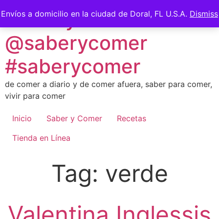
Skip
Saber y Comer -
Envíos a domicilio en la ciudad de Doral, FL U.S.A.
Dismiss
to
content
@saberycomer
#saberycomer
de comer a diario y de comer afuera, saber para comer,
vivir para comer
Inicio
Saber y Comer
Recetas
Tienda en Línea
Tag:
verde
Valentina Inglessis